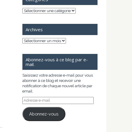
Catégories
Archives
Archives
Abonnez-vous à ce blog par e-
mail.
Saisissez votre adresse e-mail pour vous
abonner à ce blog et recevoir une
notification de chaque nouvel article par
email.
Adresse
e-
mail
Abonnez-vous