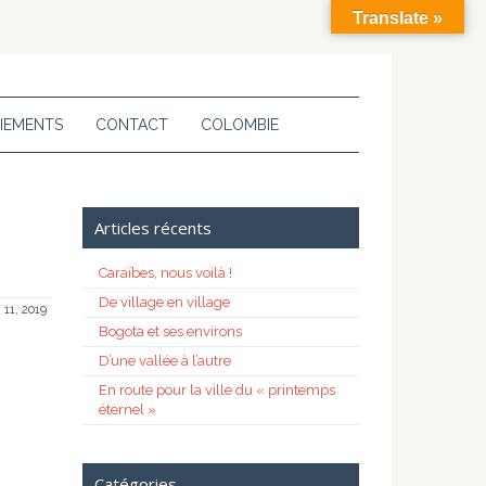
Translate »
IEMENTS
CONTACT
COLOMBIE
Articles récents
Caraïbes, nous voilà !
De village en village
 11, 2019
Bogota et ses environs
D’une vallée à l’autre
En route pour la ville du « printemps
éternel »
Catégories