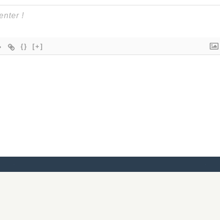
{}
[+]