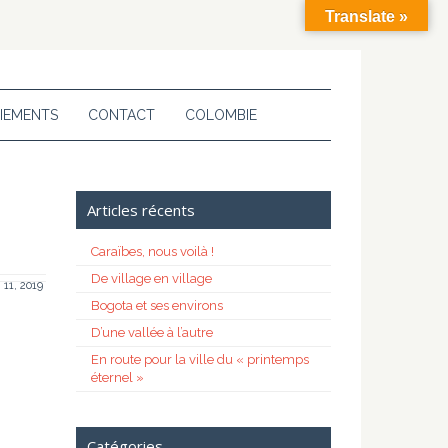
Translate »
IEMENTS
CONTACT
COLOMBIE
Articles récents
Caraïbes, nous voilà !
De village en village
 11, 2019
Bogota et ses environs
D’une vallée à l’autre
En route pour la ville du « printemps
éternel »
Catégories