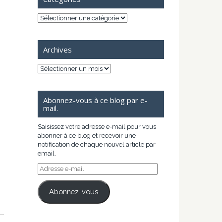
Catégories
Archives
Archives
Abonnez-vous à ce blog par e-
mail.
Saisissez votre adresse e-mail pour vous
abonner à ce blog et recevoir une
notification de chaque nouvel article par
email.
Adresse
e-
mail
Abonnez-vous