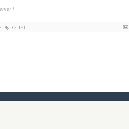
{}
[+]