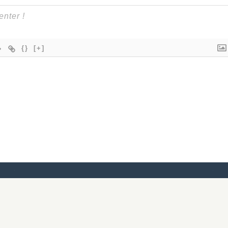
{}
[+]