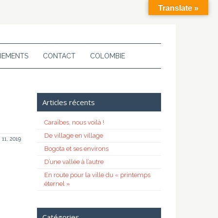
Translate »
IEMENTS
CONTACT
COLOMBIE
Articles récents
Caraïbes, nous voilà !
De village en village
 11, 2019
Bogota et ses environs
D’une vallée à l’autre
En route pour la ville du « printemps
éternel »
Catégories