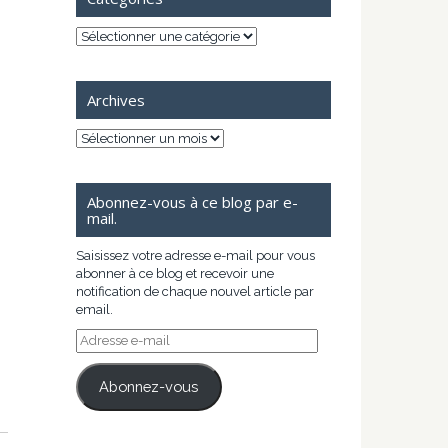
Catégories
Archives
Archives
Abonnez-vous à ce blog par e-
mail.
Saisissez votre adresse e-mail pour vous
abonner à ce blog et recevoir une
notification de chaque nouvel article par
email.
Adresse
e-
mail
Abonnez-vous