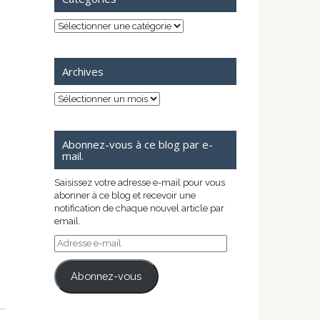
Catégories
Archives
Archives
Abonnez-vous à ce blog par e-
mail.
Saisissez votre adresse e-mail pour vous
abonner à ce blog et recevoir une
notification de chaque nouvel article par
email.
Adresse
e-
mail
Abonnez-vous