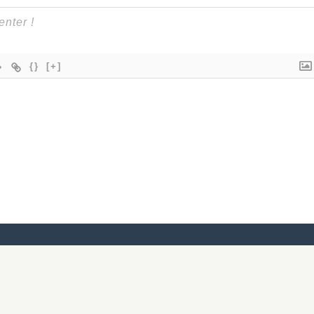
{}
[+]