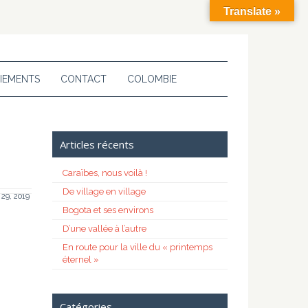
Translate »
IEMENTS
CONTACT
COLOMBIE
Articles récents
Caraïbes, nous voilà !
De village en village
l 29, 2019
Bogota et ses environs
D’une vallée à l’autre
En route pour la ville du « printemps
éternel »
Catégories