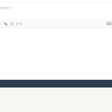
{}
[+]