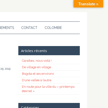
Translate »
IEMENTS
CONTACT
COLOMBIE
Articles récents
Caraïbes, nous voilà !
De village en village
l 29, 2019
Bogota et ses environs
D’une vallée à l’autre
En route pour la ville du « printemps
éternel »
Catégories