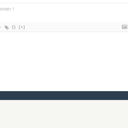
{}
[+]