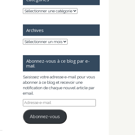
Catégories
Archives
Archives
Abonnez-vous à ce blog par e-
mail.
Saisissez votre adresse e-mail pour vous
abonner à ce blog et recevoir une
notification de chaque nouvel article par
email.
Adresse
e-
mail
Abonnez-vous