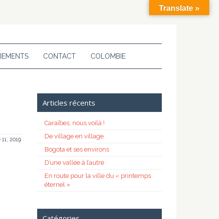
Translate »
IEMENTS
CONTACT
COLOMBIE
Articles récents
Caraïbes, nous voilà !
De village en village
11, 2019
Bogota et ses environs
D’une vallée à l’autre
En route pour la ville du « printemps
éternel »
Catégories