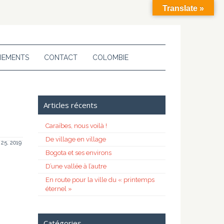
Translate »
IEMENTS
CONTACT
COLOMBIE
Articles récents
Caraïbes, nous voilà !
De village en village
l 25, 2019
Bogota et ses environs
D’une vallée à l’autre
En route pour la ville du « printemps
éternel »
Catégories