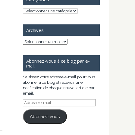
Catégories
Archives
Archives
Abonnez-vous à ce blog par e-
mail.
Saisissez votre adresse e-mail pour vous
abonner à ce blog et recevoir une
notification de chaque nouvel article par
email.
Adresse
e-
mail
Abonnez-vous