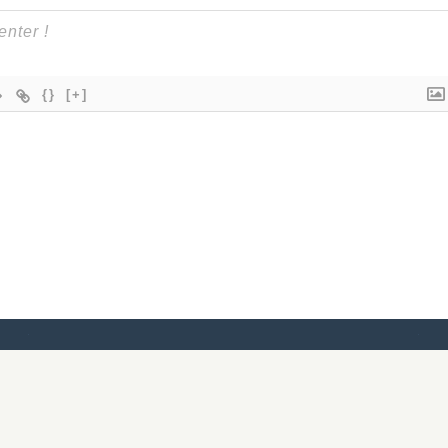
{}
[+]