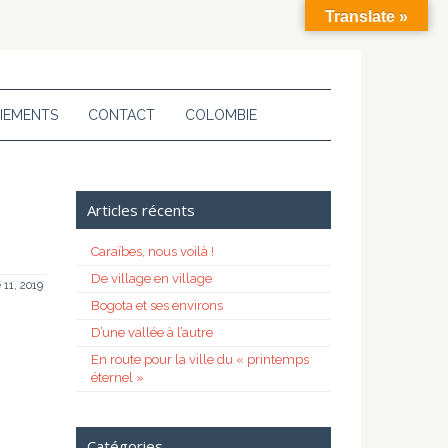
Translate »
IEMENTS
CONTACT
COLOMBIE
Articles récents
Caraïbes, nous voilà !
De village en village
11, 2019
Bogota et ses environs
D’une vallée à l’autre
En route pour la ville du « printemps
éternel »
Catégories