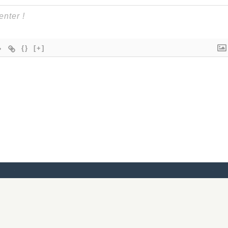
{}
[+]