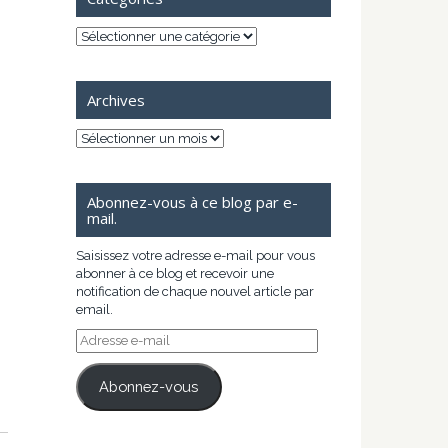
Catégories
Archives
Archives
Abonnez-vous à ce blog par e-
mail.
Saisissez votre adresse e-mail pour vous
abonner à ce blog et recevoir une
notification de chaque nouvel article par
email.
Adresse
e-
mail
Abonnez-vous