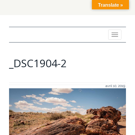
Translate »
Toggle
navigation
_DSC1904-2
avril 10, 2019