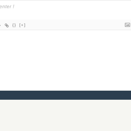
{}
[+]