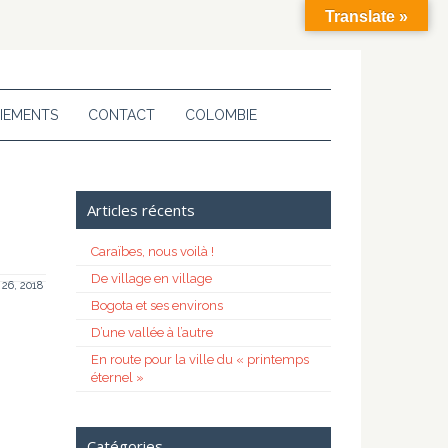
Translate »
IEMENTS
CONTACT
COLOMBIE
Articles récents
Caraïbes, nous voilà !
De village en village
t 26, 2018
Bogota et ses environs
D’une vallée à l’autre
En route pour la ville du « printemps
éternel »
Catégories