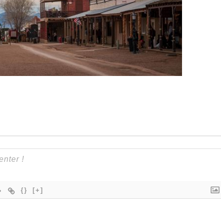
{}
[+]