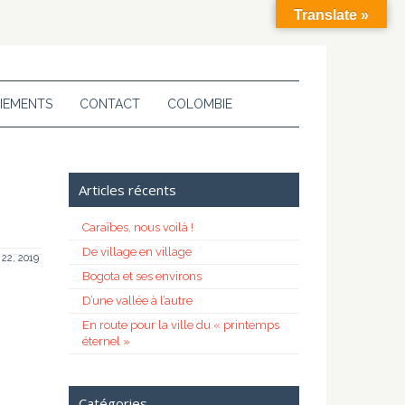
Translate »
IEMENTS
CONTACT
COLOMBIE
Articles récents
Caraïbes, nous voilà !
De village en village
22, 2019
Bogota et ses environs
D’une vallée à l’autre
En route pour la ville du « printemps
éternel »
Catégories