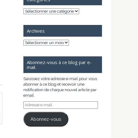
Catégories
Archives
Archives
Abonnez-vous à ce blog par e-
mail.
Saisissez votre adresse e-mail pour vous
abonner à ce blog et recevoir une
notification de chaque nouvel article par
email.
Adresse
e-
mail
Abonnez-vous