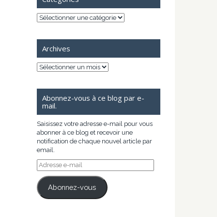
Catégories
Archives
Archives
Abonnez-vous à ce blog par e-
mail.
Saisissez votre adresse e-mail pour vous
abonner à ce blog et recevoir une
notification de chaque nouvel article par
email.
Adresse
e-
mail
Abonnez-vous