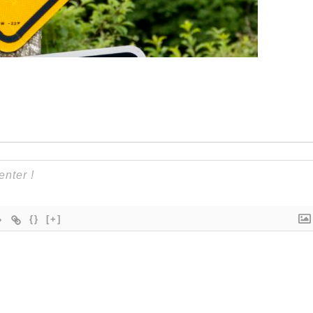
{}
[+]