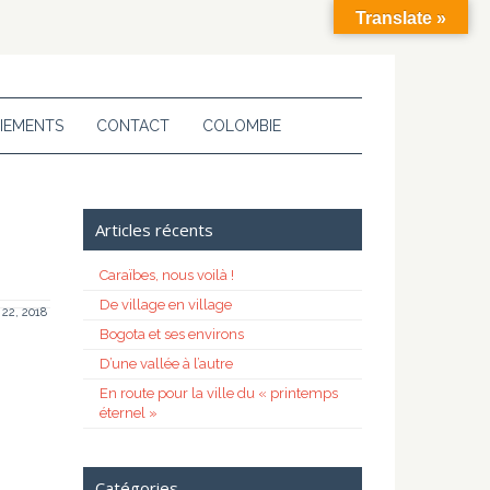
Translate »
IEMENTS
CONTACT
COLOMBIE
Articles récents
Caraïbes, nous voilà !
De village en village
t 22, 2018
Bogota et ses environs
D’une vallée à l’autre
En route pour la ville du « printemps
éternel »
Catégories