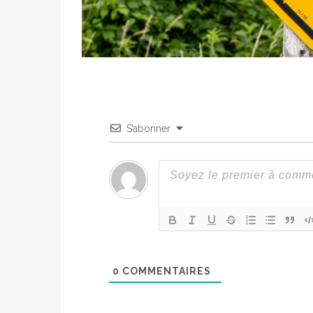
S’abonner
0
COMMENTAIRES