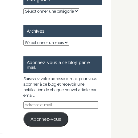
Catégories
Archives
Archives
Abonnez-vous à ce blog par e-
mail.
Saisissez votre adresse e-mail pour vous
abonner à ce blog et recevoir une
notification de chaque nouvel article par
email.
Adresse
e-
mail
Abonnez-vous