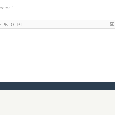
{}
[+]