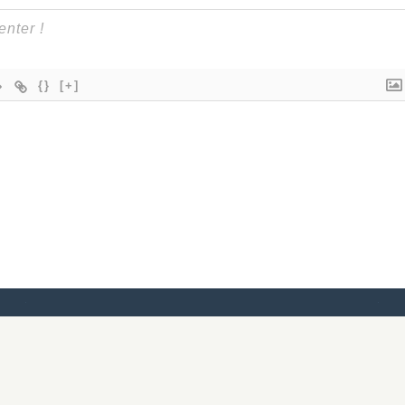
{}
[+]