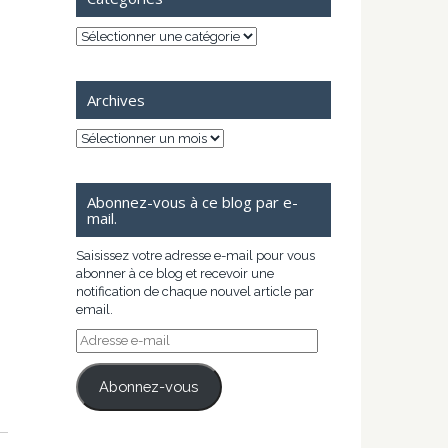
Catégories
Archives
Archives
Abonnez-vous à ce blog par e-
mail.
Saisissez votre adresse e-mail pour vous
abonner à ce blog et recevoir une
notification de chaque nouvel article par
email.
Adresse
e-
mail
Abonnez-vous