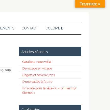
Translate »
IEMENTS
CONTACT
COLOMBIE
Articles récents
Caraïbes, nous voilà !
De village en village
s 3, 2019
Bogota et ses environs
D’une vallée à l’autre
En route pour la ville du « printemps
éternel »
Catégories