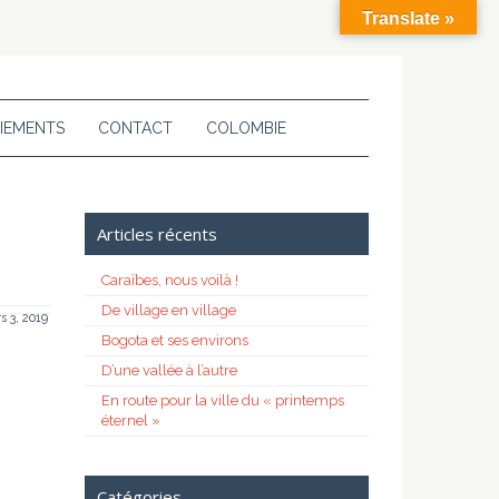
Translate »
IEMENTS
CONTACT
COLOMBIE
Articles récents
Caraïbes, nous voilà !
De village en village
s 3, 2019
Bogota et ses environs
D’une vallée à l’autre
En route pour la ville du « printemps
éternel »
Catégories