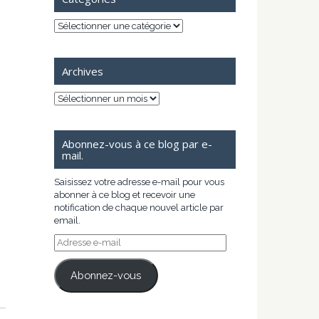
Catégories
Archives
Archives
Abonnez-vous à ce blog par e-
mail.
Saisissez votre adresse e-mail pour vous
abonner à ce blog et recevoir une
notification de chaque nouvel article par
email.
Adresse
e-
mail
Abonnez-vous