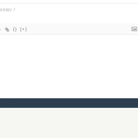
{}
[+]