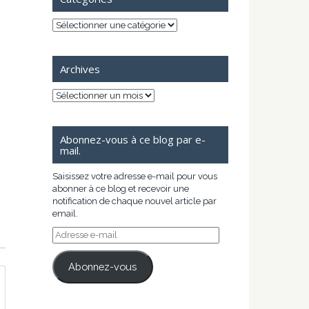
Catégories
Archives
Archives
Abonnez-vous à ce blog par e-
mail.
Saisissez votre adresse e-mail pour vous
abonner à ce blog et recevoir une
notification de chaque nouvel article par
email.
Adresse
e-
mail
Abonnez-vous