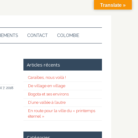
Translate »
IEMENTS
CONTACT
COLOMBIE
Articles récents
Caraïbes, nous voilà !
De village en village
il 7, 2018
Bogota et ses environs
D’une vallée à l’autre
En route pour la ville du « printemps
éternel »
Catégories