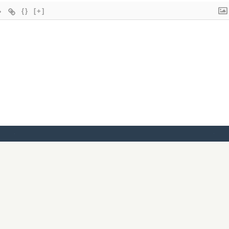
{}
[+]